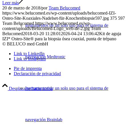
Leer más
20 de marzo de 2018
/
por
Team Belucomed
https://www.belucomed.es/wp-content/uploads/belucomed-IZI-
Osteo-Site-Koaxiales-Nadelset-für-Knochenbiopsie597.jpg
375
597
Team Belucomed
https://www.belucomed.es/wp-
Instrumentos de un solo uso para el sistema de
content/uploads/Belucomed-Logo_web-de-2.jpg
Team
Belucomed
2018-03-20 11:28:01
2026-04-24 13:06:42
Kit de aguja
IZI* Osteo-Site® para la biopsia ósea coaxial, punta de trépano
© BELUCO med GmbH
Link to LinkedIn
navegación Medtronic
Link to Instagram
Pie de imprenta
Declaración de privacidad
Instrumentos de un solo uso para el sistema de
Desplazarse hacia arriba
navegación Brainlab