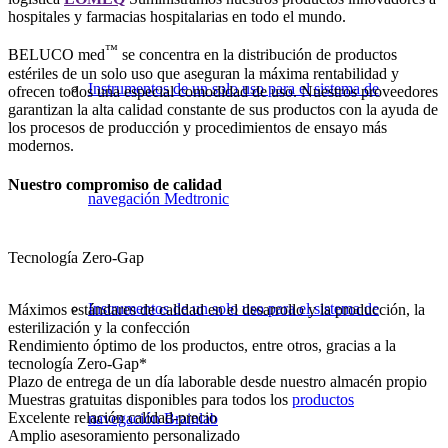
hospitales y farmacias hospitalarias en todo el mundo.
™
BELUCO med
se concentra en la distribución de productos
estériles de un solo uso que aseguran la máxima rentabilidad y
Instrumentos de un solo uso para el sistema de
ofrecen todos una especial comodidad de uso. Nuestros proveedores
garantizan la alta calidad constante de sus productos con la ayuda de
los procesos de producción y procedimientos de ensayo más
modernos.
Nuestro compromiso de calidad
navegación Medtronic
Tecnología Zero-Gap
Instrumentos de un solo uso para el sistema de
Máximos estándares de calidad en el desarrollo y la producción, la
esterilización y la confección
Rendimiento óptimo de los productos, entre otros, gracias a la
tecnología Zero-Gap*
Plazo de entrega de un día laborable desde nuestro almacén propio
Muestras gratuitas disponibles para todos los
productos
Excelente relación calidad-precio
navegación Brainlab
Amplio asesoramiento personalizado