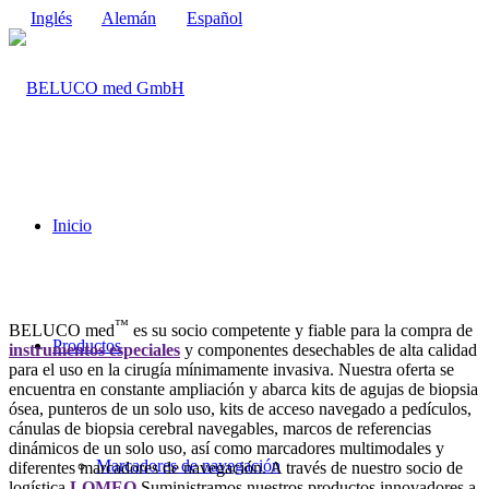
Inglés
Alemán
Español
Inicio
™
BELUCO med
es su socio competente y fiable para la compra de
Productos
instrumentos especiales
y componentes desechables de alta calidad
para el uso en la cirugía mínimamente invasiva. Nuestra oferta se
encuentra en constante ampliación y abarca kits de agujas de biopsia
ósea, punteros de un solo uso, kits de acceso navegado a pedículos,
cánulas de biopsia cerebral navegables, marcos de referencias
dinámicos de un solo uso, así como marcadores multimodales y
Marcadores de navegación
diferentes marcadores de navegación. A través de nuestro socio de
logística
LOMEQ
Suministramos nuestros productos innovadores a