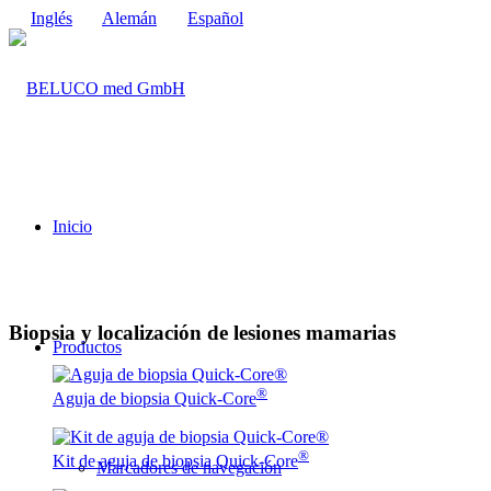
Inglés
Alemán
Español
Inicio
Biopsia y localización de lesiones mamarias
Productos
®
Aguja de biopsia Quick-Core
®
Kit de aguja de biopsia Quick-Core
Marcadores de navegación