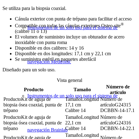
Se utiliza para la biopsia coaxial.
Cánula exterior con punta de trépano para facilitar el acceso
®
Compatible con todas las cánulas exteriores Osteo-site
Instrumentos de un solo uso para el sistema de
(calibre 11 o 13)
El volumen de suministro incluye un obturador de acero
inoxidable con punta roma
Disponible en dos calibres: 14 y 16
Disponible en dos longitudes: 17,1 cm y 22,1 cm
Se suministra estéril en paquetes abrefácil
navegación Medtronic
Diseñado para un solo uso.
Vista general
Número de
Producto
Tamaño
artículo
Instrumentos de un solo uso para el sistema de
Kit de aguja de
Longitud
biopsia ósea coaxial, punta de
17,1 cm
G24315
trépano
Calibre 14
DCBBN-14-17.1
Kit de aguja de
Longitud
biopsia ósea coaxial, punta de
22,1 cm
G24316
trépano
Calibre 14
DCBBN-14-22.1
navegación Brainlab
Longitud
Kit de aguja de