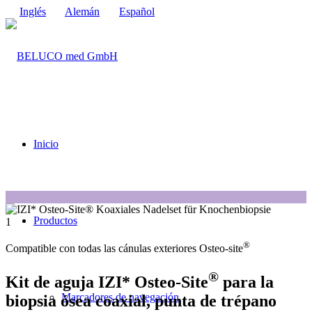
Inglés
Alemán
Español
Inicio
1
Productos
1
®
Compatible con todas las cánulas exteriores Osteo-site
®
Kit de aguja IZI* Osteo-Site
para la
Marcadores de navegación
biopsia ósea coaxial, punta de trépano