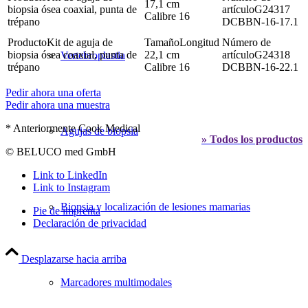
17,1 cm
biopsia ósea coaxial, punta de
G24317
Calibre 16
trépano
DCBBN-16-17.1
Kit de aguja de
Longitud
biopsia ósea coaxial, punta de
22,1 cm
G24318
Vertebroplastia
trépano
Calibre 16
DCBBN-16-22.1
Pedir ahora una oferta
Pedir ahora una muestra
* Anteriormente Cook Medical
Agujas de biopsia
» Todos los productos
© BELUCO med GmbH
Link to LinkedIn
Link to Instagram
Biopsia y localización de lesiones mamarias
Pie de imprenta
Declaración de privacidad
Desplazarse hacia arriba
Marcadores multimodales