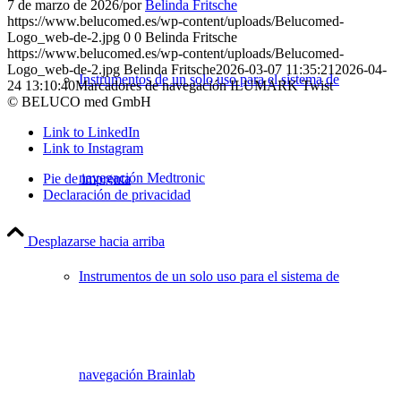
7 de marzo de 2026
/
por
Belinda Fritsche
https://www.belucomed.es/wp-content/uploads/Belucomed-
Logo_web-de-2.jpg
0
0
Belinda Fritsche
https://www.belucomed.es/wp-content/uploads/Belucomed-
Logo_web-de-2.jpg
Belinda Fritsche
2026-03-07 11:35:21
2026-04-
Instrumentos de un solo uso para el sistema de
24 13:10:40
Marcadores de navegación ILUMARK Twist
© BELUCO med GmbH
Link to LinkedIn
Link to Instagram
navegación Medtronic
Pie de imprenta
Declaración de privacidad
Desplazarse hacia arriba
Instrumentos de un solo uso para el sistema de
navegación Brainlab