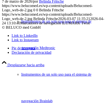
7 de marzo de 2026
/
por
Belinda Fritsche
https://www.belucomed.es/wp-content/uploads/Belucomed-
Logo_web-de-2.jpg
0
0
Belinda Fritsche
https://www.belucomed.es/wp-content/uploads/Belucomed-
Logo_web-de-2.jpg
Belinda Fritsche
2026-03-07 11:35:21
2026-04-
Instrumentos de un solo uso para el sistema de
24 13:10:40
Marcadores de navegación ILUMARK Twist
© BELUCO med GmbH
Link to LinkedIn
Link to Instagram
navegación Medtronic
Pie de imprenta
Declaración de privacidad
Desplazarse hacia arriba
Instrumentos de un solo uso para el sistema de
navegación Brainlab