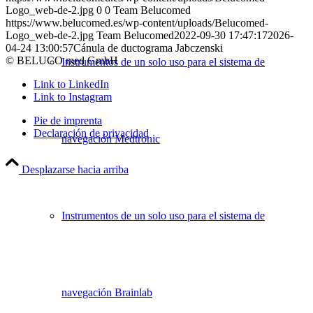
Logo_web-de-2.jpg
0
0
Team Belucomed
https://www.belucomed.es/wp-content/uploads/Belucomed-
Logo_web-de-2.jpg
Team Belucomed
2022-09-30 17:47:17
2026-
04-24 13:00:57
Cánula de ductograma Jabczenski
© BELUCO med GmbH
Instrumentos de un solo uso para el sistema de
Link to LinkedIn
Link to Instagram
Pie de imprenta
Declaración de privacidad
navegación Medtronic
Desplazarse hacia arriba
Instrumentos de un solo uso para el sistema de
navegación Brainlab