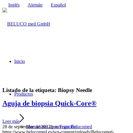
Inglés
Alemán
Español
Inicio
Listado de la etiqueta:
Biopsy Needle
Productos
Aguja de biopsia Quick-Core®
Leer más
28 de septiembre de 2022
/
por
Team Belucomed
Marcadores de navegación
https://www.belucomed.es/wp-content/uploads/Belucomed-