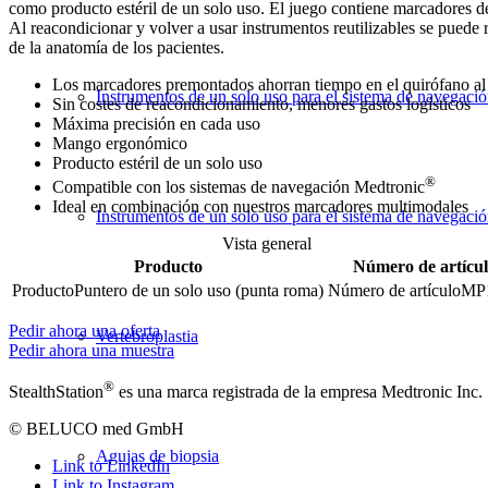
como producto estéril de un solo uso. El juego contiene marcadores 
Al reacondicionar y volver a usar instrumentos reutilizables se pued
de la anatomía de los pacientes.
Los marcadores premontados ahorran tiempo en el quirófano al 
Instrumentos de un solo uso para el sistema de navegaci
Sin costes de reacondicionamiento, menores gastos logísticos
Máxima precisión en cada uso
Mango ergonómico
Producto estéril de un solo uso
®
Compatible con los sistemas de navegación Medtronic
Ideal en combinación con nuestros marcadores multimodales
Instrumentos de un solo uso para el sistema de navegaci
Vista general
Producto
Número de artícu
Puntero de un solo uso (punta roma)
MP
Pedir ahora una oferta
Vertebroplastia
Pedir ahora una muestra
®
StealthStation
es una marca registrada de la empresa Medtronic Inc.
© BELUCO med GmbH
Agujas de biopsia
Link to LinkedIn
Link to Instagram