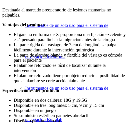
Destinada al marcado preoperatorio de lesiones mamarias no
palpables.
Ventajas del producto
Instrumentos de un solo uso para el sistema de
El gancho en forma de X proporciona una fijación excelente y
está pensado para limitar la migración antes de la cirugía
La parte rígida del vástago, de 3 cm de longitud, se palpa
fácilmente durante la intervención quirúrgica
La parte de alambre blanda y flexible del vástago es cómoda
navegación Medtronic
para el paciente
El alambre reforzado es fácil de localizar durante la
intervención
El alambre reforzado tiene por objeto reducir la posibilidad de
que el alambre se corte accidentalmente
Instrumentos de un solo uso para el sistema de
Especificaciones del producto
Disponible en dos calibres: 18G y 19,5G
Disponible en tres longitudes: 5 cm, 9 cm y 15 cm
Disponible en un juego
Se suministra estéril en paquetes abrefácil
navegación Brainlab
Diseñado para un solo uso